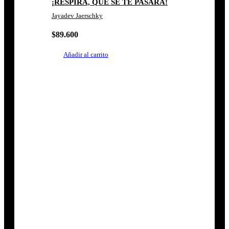
¡RESPIRA, QUE SE TE PASARÁ!
Jayadev Jaerschky
$
89.600
Añadir al carrito