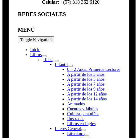
Celular:
+(57) 318 362 6120
REDES SOCIALES
MENÚ
Toggle Navigation
Inicio
Libros
[Tabs]
Infantil
0 – 2 Años. Primeros Lectores
A partir de los 3 años
A partir de los 5 años
A partir de los 7 años
A partir de los 9 años
A partir de los 12 años
A partir de los 14 años
Animados
Cuentos y fábulas
Cultura para niños
Ilustrados
Libros en Inglés
Interés General
Literatura