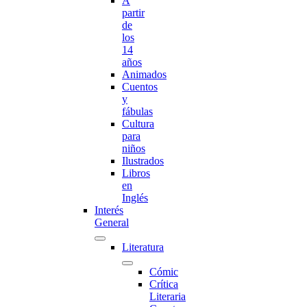
A
partir
de
los
14
años
Animados
Cuentos
y
fábulas
Cultura
para
niños
Ilustrados
Libros
en
Inglés
Interés
General
Literatura
Cómic
Crítica
Literaria