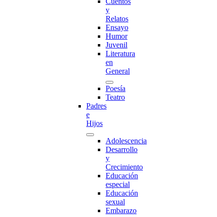
Cuentos
y
Relatos
Ensayo
Humor
Juvenil
Literatura
en
General
Poesía
Teatro
Padres
e
Hijos
Adolescencia
Desarrollo
y
Crecimiento
Educación
especial
Educación
sexual
Embarazo