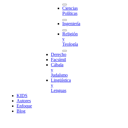
Ciencias
Políticas
Ingeniería
Religión
y
Teología
Derecho
Facsímil
Cábala
y
Judaísmo
Lingüística
y
Lenguas
K
I
D
S
Autores
Enfoque
Blog