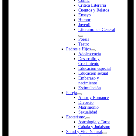
Cómic
Crítica Literaria
Cuentos y Relatos
Ensayo
Humor
Juvenil
Literatura en General
Poesía
Teatro
Padres e Hijos
Adolescencia
Desarrollo y
Crecimiento
Educación especial
Educación sexual
Embarazo y
nacimiento
Estimulación
Pareja
Amor y Romance
Divorcio
Matrimonio
Sexualidad
Esoterismo
Astrología y Tarot
Cábala y Judaismo
Salud y Vida Natural