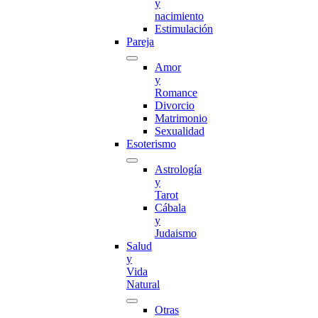
y
nacimiento
Estimulación
Pareja
Amor
y
Romance
Divorcio
Matrimonio
Sexualidad
Esoterismo
Astrología
y
Tarot
Cábala
y
Judaismo
Salud
y
Vida
Natural
Otras