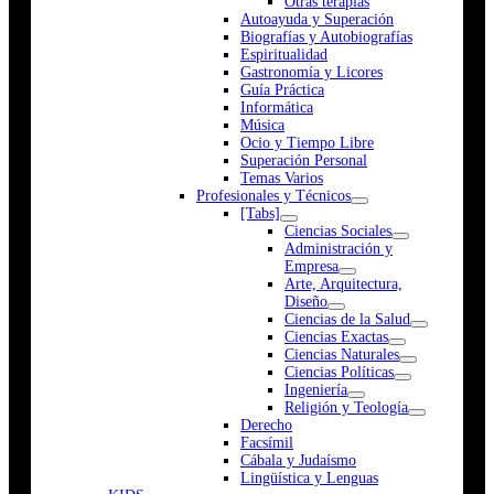
Otras terapias
Autoayuda y Superación
Biografías y Autobiografías
Espiritualidad
Gastronomía y Licores
Guía Práctica
Informática
Música
Ocio y Tiempo Libre
Superación Personal
Temas Varios
Profesionales y Técnicos
[Tabs]
Ciencias Sociales
Administración y
Empresa
Arte, Arquitectura,
Diseño
Ciencias de la Salud
Ciencias Exactas
Ciencias Naturales
Ciencias Políticas
Ingeniería
Religión y Teología
Derecho
Facsímil
Cábala y Judaísmo
Lingüística y Lenguas