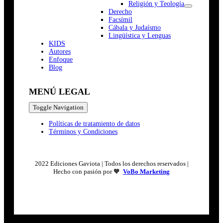
Religión y Teología
Derecho
Facsímil
Cábala y Judaísmo
Lingüística y Lenguas
K
I
D
S
Autores
Enfoque
Blog
MENÚ LEGAL
Toggle Navigation
Políticas de tratamiento de datos
Términos y Condiciones
2022 Ediciones Gaviota | Todos los derechos reservados |
Hecho con pasión por 🧡
VoBo Marketing