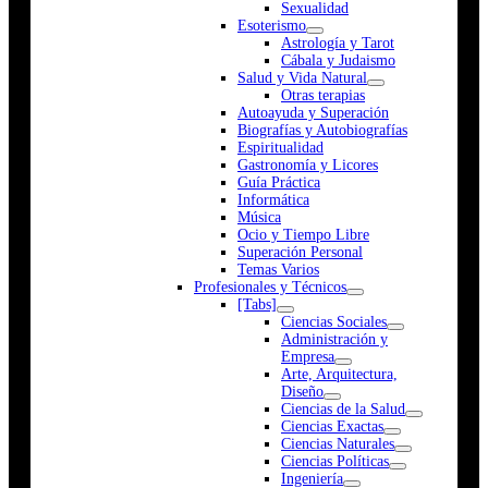
Sexualidad
Esoterismo
Astrología y Tarot
Cábala y Judaismo
Salud y Vida Natural
Otras terapias
Autoayuda y Superación
Biografías y Autobiografías
Espiritualidad
Gastronomía y Licores
Guía Práctica
Informática
Música
Ocio y Tiempo Libre
Superación Personal
Temas Varios
Profesionales y Técnicos
[Tabs]
Ciencias Sociales
Administración y
Empresa
Arte, Arquitectura,
Diseño
Ciencias de la Salud
Ciencias Exactas
Ciencias Naturales
Ciencias Políticas
Ingeniería