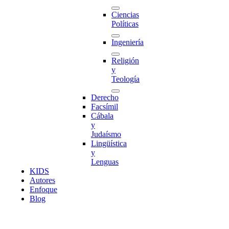
Ciencias
Políticas
Ingeniería
Religión
y
Teología
Derecho
Facsímil
Cábala
y
Judaísmo
Lingüística
y
Lenguas
K
I
D
S
Autores
Enfoque
Blog