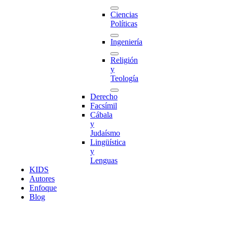
Ciencias
Políticas
Ingeniería
Religión
y
Teología
Derecho
Facsímil
Cábala
y
Judaísmo
Lingüística
y
Lenguas
K
I
D
S
Autores
Enfoque
Blog