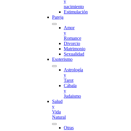
y
nacimiento
Estimulación
Pareja
Amor
y
Romance
Divorcio
Matrimonio
Sexualidad
Esoterismo
Astrología
y
Tarot
Cábala
y
Judaismo
Salud
y
Vida
Natural
Otras