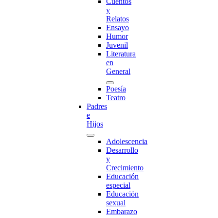
Cuentos
y
Relatos
Ensayo
Humor
Juvenil
Literatura
en
General
Poesía
Teatro
Padres
e
Hijos
Adolescencia
Desarrollo
y
Crecimiento
Educación
especial
Educación
sexual
Embarazo