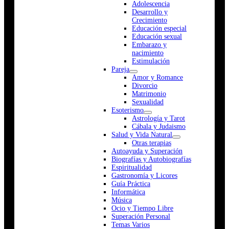
Adolescencia
Desarrollo y
Crecimiento
Educación especial
Educación sexual
Embarazo y
nacimiento
Estimulación
Pareja
Amor y Romance
Divorcio
Matrimonio
Sexualidad
Esoterismo
Astrología y Tarot
Cábala y Judaismo
Salud y Vida Natural
Otras terapias
Autoayuda y Superación
Biografías y Autobiografías
Espiritualidad
Gastronomía y Licores
Guía Práctica
Informática
Música
Ocio y Tiempo Libre
Superación Personal
Temas Varios