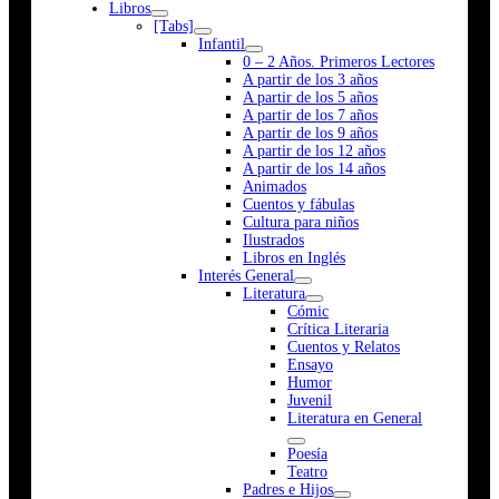
Libros
[Tabs]
Infantil
0 – 2 Años. Primeros Lectores
A partir de los 3 años
A partir de los 5 años
A partir de los 7 años
A partir de los 9 años
A partir de los 12 años
A partir de los 14 años
Animados
Cuentos y fábulas
Cultura para niños
Ilustrados
Libros en Inglés
Interés General
Literatura
Cómic
Crítica Literaria
Cuentos y Relatos
Ensayo
Humor
Juvenil
Literatura en General
Poesía
Teatro
Padres e Hijos