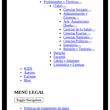
Profesionales y Técnicos
[Tabs]
Ciencias Sociales
Administración y
Empresa
Arte, Arquitectura,
Diseño
Ciencias de la Salud
Ciencias Exactas
Ciencias Naturales
Ciencias Políticas
Ingeniería
Religión y Teología
Derecho
Facsímil
Cábala y Judaísmo
Lingüística y Lenguas
K
I
D
S
Autores
Enfoque
Blog
MENÚ LEGAL
Toggle Navigation
Políticas de tratamiento de datos