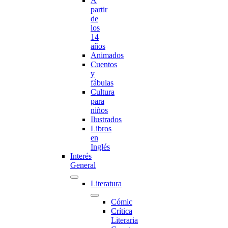
A
partir
de
los
14
años
Animados
Cuentos
y
fábulas
Cultura
para
niños
Ilustrados
Libros
en
Inglés
Interés
General
Literatura
Cómic
Crítica
Literaria