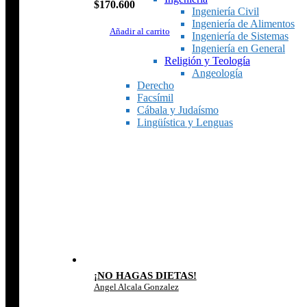
$
170.600
Ingeniería Civil
Ingeniería de Alimentos
Añadir al carrito
Ingeniería de Sistemas
Ingeniería en General
Religión y Teología
Angeología
Derecho
Facsímil
Cábala y Judaísmo
Lingüística y Lenguas
¡NO HAGAS DIETAS!
Angel Alcala Gonzalez