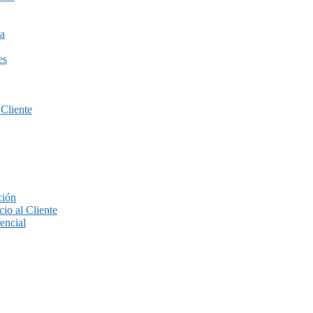
a
es
 Cliente
ción
io al Cliente
encial