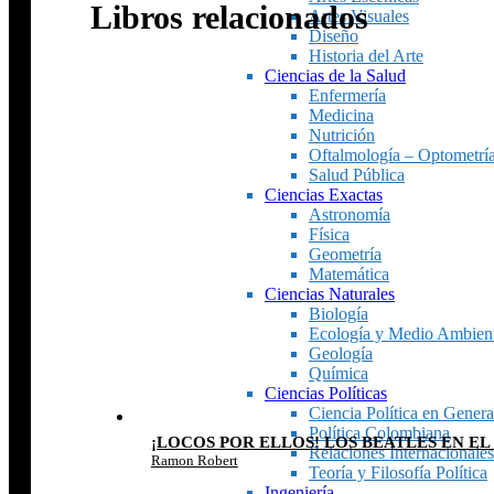
Libros relacionados
Artes Visuales
Diseño
Historia del Arte
Ciencias de la Salud
Enfermería
Medicina
Nutrición
Oftalmología – Optometrí
Salud Pública
Ciencias Exactas
Astronomía
Física
Geometría
Matemática
Ciencias Naturales
Biología
Ecología y Medio Ambien
Geología
Química
Ciencias Políticas
Ciencia Política en Genera
Política Colombiana
¡LOCOS POR ELLOS! LOS BEATLES EN EL
Relaciones Internacionales
Ramon Robert
Teoría y Filosofía Política
Ingeniería