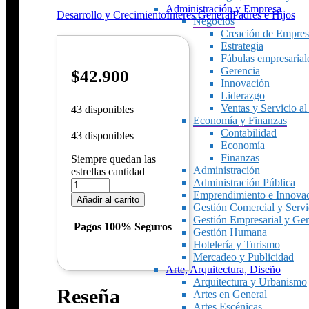
Administración y Empresa
Desarrollo y Crecimiento
Interés General
Padres e Hijos
Negocios
Creación de Empres
Estrategia
Fábulas empresarial
Gerencia
$
42.900
Innovación
Liderazgo
Ventas y Servicio al
43 disponibles
Economía y Finanzas
Contabilidad
43 disponibles
Economía
Finanzas
Siempre quedan las
Administración
estrellas cantidad
Administración Pública
Emprendimiento e Innova
Añadir al carrito
Gestión Comercial y Servic
Gestión Empresarial y Ger
Pagos 100% Seguros
Gestión Humana
Hotelería y Turismo
Mercadeo y Publicidad
Arte, Arquitectura, Diseño
Arquitectura y Urbanismo
Reseña
Artes en General
Artes Escénicas