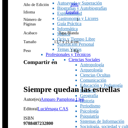
Autoayuda y Superación
Año de Edición
2002
Biografías y Autobiografías
Idioma
Español
Espiritualidad
Gastronomía y Licores
Número de
1
Guía Práctica
Páginas
Informática
Acabaco
Tapa Blanda
Música
Ocio y Tiempo Libre
Tamaño
13,7 x 21,4 cm
Superación Personal
Temas Varios
Peso
1 Kg
Profesionales y Técnicos
Ciencias Sociales
Compartir en
Antropología
Arqueología
Ciencias Ocultas
Comunicación
Educación y Pedagogía
Siempre quedan las estrellas
Filosofía
Geografía
Autor(es)
Amparo Pamplona Lleó
Historia
Periodismo
Editoral
Luciérnaga CAS
Psicología
Psiquiatría
ISBN
Sistemas de Información
9788487232800
Sociología, sociedad y cul