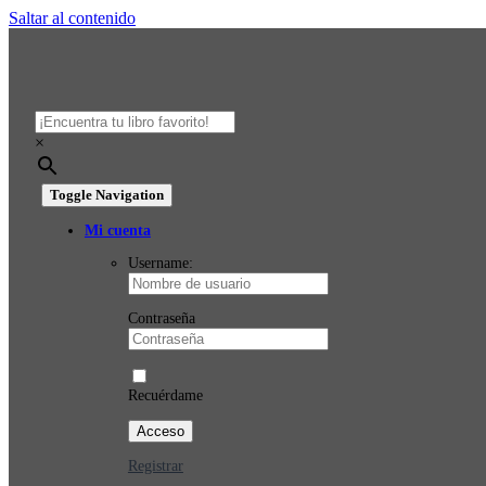
Saltar al contenido
×
Toggle Navigation
Mi cuenta
Username:
Contraseña
Recuérdame
Registrar