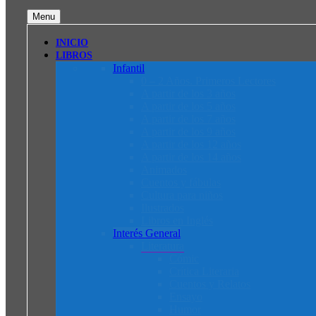
Menu
INICIO
LIBROS
Infantil
0 – 2 Años. Primeros Lectores
A partir de los 3 años
A partir de los 5 años
A partir de los 7 años
A partir de los 9 años
A partir de los 12 años
A partir de los 14 años
Animados
Cuentos y fábulas
Cultura para niños
Ilustrados
Libros en Inglés
Interés General
Literatura
Cómic
Crítica Literaria
Cuentos y Relatos
Ensayo
Humor