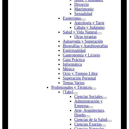
Divorcio
Matrimonio
Sexualidad
Esoterismo
Astrología y Tarot
Cábala y Judaismo
Salud y Vida Natural
Otras terapias
Autoayuda y Superación
Biografías y Autobiografías
Espiritualidad
Gastronomía y Licores
Guía Práctica
Informática
Música
Ocio y Tiempo Libre
Superación Personal
Temas Varios
Profesionales y Técnicos
[Tabs]
Ciencias Sociales
Administración y
Empresa
Arte, Arquitectura,
Diseño
Ciencias de la Salud
Ciencias Exactas
Ciencias Naturales