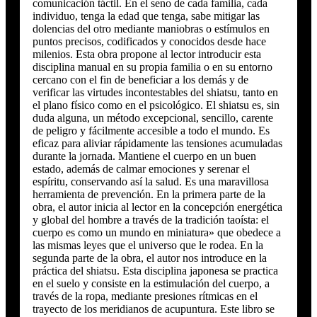
comunicación táctil. En el seno de cada familia, cada
individuo, tenga la edad que tenga, sabe mitigar las
dolencias del otro mediante maniobras o estímulos en
puntos precisos, codificados y conocidos desde hace
milenios. Esta obra propone al lector introducir esta
disciplina manual en su propia familia o en su entorno
cercano con el fin de beneficiar a los demás y de
verificar las virtudes incontestables del shiatsu, tanto en
el plano físico como en el psicológico. El shiatsu es, sin
duda alguna, un método excepcional, sencillo, carente
de peligro y fácilmente accesible a todo el mundo. Es
eficaz para aliviar rápidamente las tensiones acumuladas
durante la jornada. Mantiene el cuerpo en un buen
estado, además de calmar emociones y serenar el
espíritu, conservando así la salud. Es una maravillosa
herramienta de prevención. En la primera parte de la
obra, el autor inicia al lector en la concepción energética
y global del hombre a través de la tradición taoísta: el
cuerpo es como un mundo en miniatura» que obedece a
las mismas leyes que el universo que le rodea. En la
segunda parte de la obra, el autor nos introduce en la
práctica del shiatsu. Esta disciplina japonesa se practica
en el suelo y consiste en la estimulación del cuerpo, a
través de la ropa, mediante presiones rítmicas en el
trayecto de los meridianos de acupuntura. Este libro se