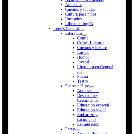
Animados
Cuentos y fábulas
Cultura para niños
Ilustrados
Libros en Inglés
Interés General
Literatura
Cómic
Crítica Literaria
Cuentos y Relatos
Ensayo
Humor
Juvenil
Literatura en General
Poesía
Teatro
Padres e Hijos
Adolescencia
Desarrollo y
Crecimiento
Educación especial
Educación sexual
Embarazo y
nacimiento
Estimulación
Pareja
Amor y Romance