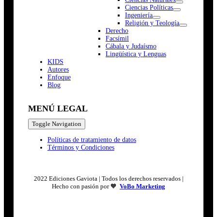
Ciencias Políticas
Ingeniería
Religión y Teología
Derecho
Facsímil
Cábala y Judaísmo
Lingüística y Lenguas
K
I
D
S
Autores
Enfoque
Blog
MENÚ LEGAL
Toggle Navigation
Políticas de tratamiento de datos
Términos y Condiciones
2022 Ediciones Gaviota | Todos los derechos reservados |
Hecho con pasión por 🧡
VoBo Marketing