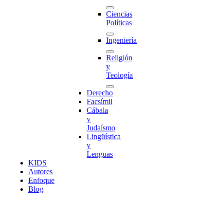
Ciencias
Políticas
Ingeniería
Religión
y
Teología
Derecho
Facsímil
Cábala
y
Judaísmo
Lingüística
y
Lenguas
K
I
D
S
Autores
Enfoque
Blog