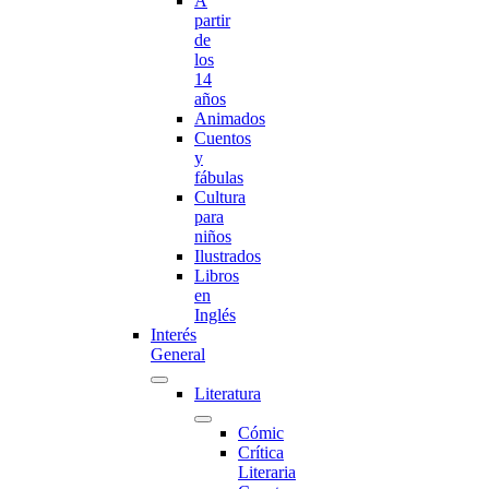
A
partir
de
los
14
años
Animados
Cuentos
y
fábulas
Cultura
para
niños
Ilustrados
Libros
en
Inglés
Interés
General
Literatura
Cómic
Crítica
Literaria