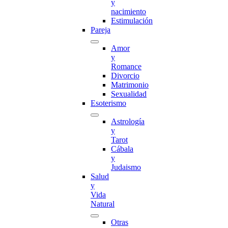
y
nacimiento
Estimulación
Pareja
Amor
y
Romance
Divorcio
Matrimonio
Sexualidad
Esoterismo
Astrología
y
Tarot
Cábala
y
Judaismo
Salud
y
Vida
Natural
Otras