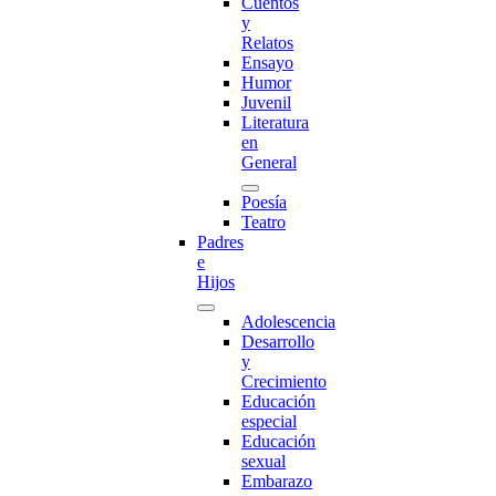
Cuentos
y
Relatos
Ensayo
Humor
Juvenil
Literatura
en
General
Poesía
Teatro
Padres
e
Hijos
Adolescencia
Desarrollo
y
Crecimiento
Educación
especial
Educación
sexual
Embarazo