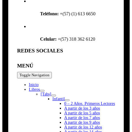
Teléfono:
+(57) (1) 613 6650
Celular:
+(57) 318 362 6120
REDES SOCIALES
MENÚ
Toggle Navigation
Inicio
Libros
[Tabs]
Infantil
0 – 2 Años. Primeros Lectores
A partir de los 3 años
A partir de los 5 años
A partir de los 7 años
A partir de los 9 años
A partir de los 12 años
A partir de los 14 años